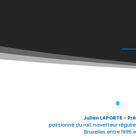
Julien LAPORTE – Pr
passionné du rail, navetteur régulier
Bruxelles entre 1995 