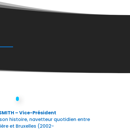
MITH – Vice-Président
son histoire, navetteur quotidien entre
ière et Bruxelles (2002-