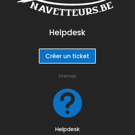
Helpdesk
Créer un ticket
Sitemap

Helpdesk