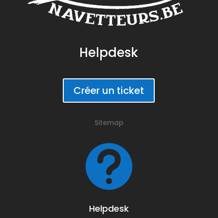
Helpdesk
Créer un ticket
Sitemap

Helpdesk