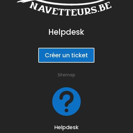
Helpdesk
Créer un ticket
Sitemap

Helpdesk