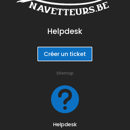
Helpdesk
Créer un ticket
Sitemap

Helpdesk