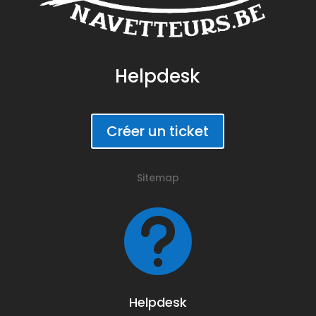
Helpdesk
Créer un ticket
Sitemap

Helpdesk