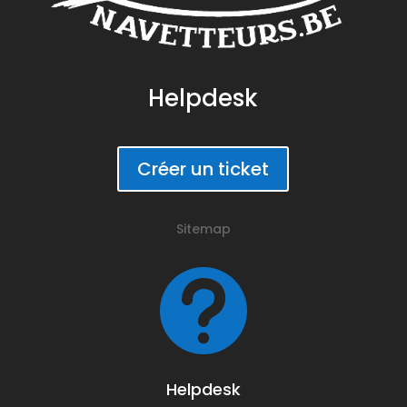
Helpdesk
Créer un ticket
Sitemap

Helpdesk