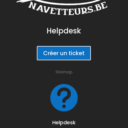
Helpdesk
Créer un ticket
Sitemap

Helpdesk