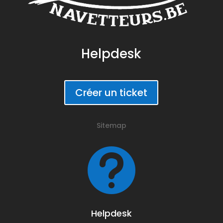
Helpdesk
Créer un ticket
Sitemap

Helpdesk