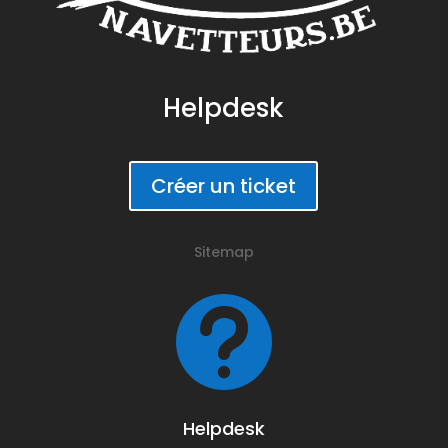
Helpdesk
Créer un ticket
Sitemap

Helpdesk