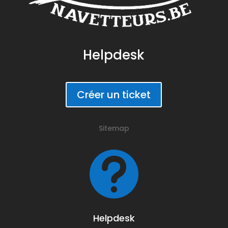
Helpdesk
Créer un ticket
Sitemap

Helpdesk